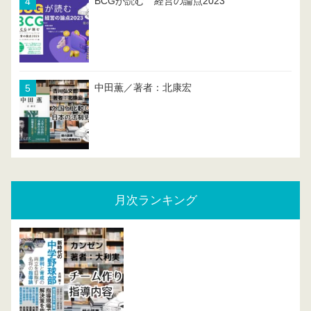
BCGが読む 経営の論点2023
中田薫／著者：北康宏
月次ランキング