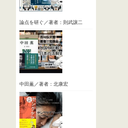
論点を研ぐ／著者：則武譲二
中田薫／著者：北康宏