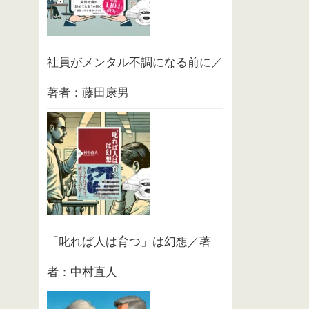
社員がメンタル不調になる前に／
著者：藤田康男
「叱れば人は育つ」は幻想／著
者：中村直人