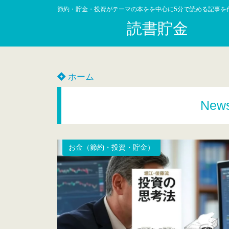
節約・貯金・投資がテーマの本をを中心に5分で読める記事を
読書貯金
ホーム
New
お金（節約・投資・貯金）