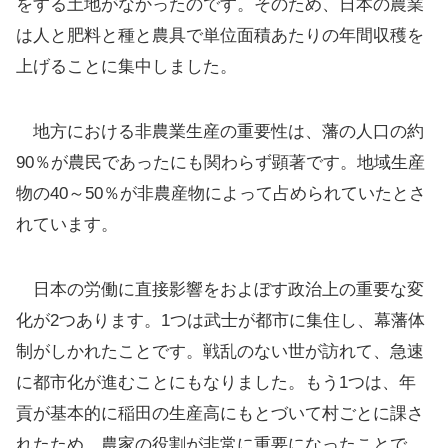
をする土地がなかったのです。そのため、日本の農業
は人と肥料と種と農具で単位面積あたりの年間収穫を
上げることに集中しました。
地方における非農業生産の重要性は、藩の人口の約
90％が農民であったにも関わらず顕著です。地域生産
物の40～50％が非農産物によって占められていたとさ
れています。
日本の労働に直接影響をおよぼす政治上の重要な変
化が2つあります。1つは武士が都市に集住し、幕藩体
制がしかれたことです。戦乱のない世が訪れて、急速
に都市化が進むことにもなりました。もう1つは、年
貢が基本的に稲田の生産高にもとづいて村ごとに課さ
れたため、農家の役割が非常に重要になったことで