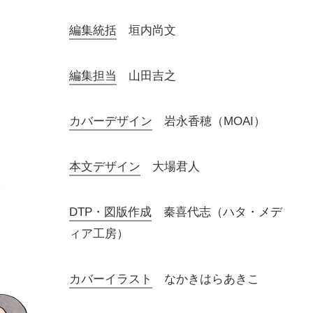
編集統括
垣内尚文
編集担当
山田吉之
カバーデザイン
岩永香穂（MOAI）
本文デザイン
大場君人
DTP・図版作成
秦喜代志（ハタ・メデ
ィア工房）
カバーイラスト
なかきはらあきこ