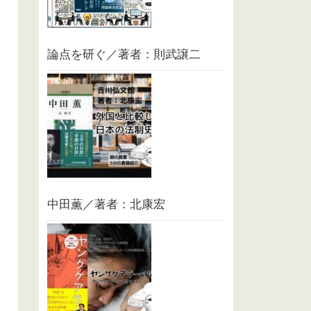
論点を研ぐ／著者：則武譲二
中田薫／著者：北康宏