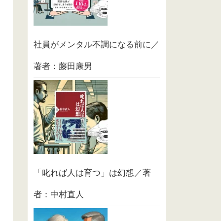
社員がメンタル不調になる前に／
著者：藤田康男
「叱れば人は育つ」は幻想／著
者：中村直人