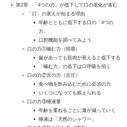
第2章 「4つの力」が低下して口の老化が進む
「口」の衰えが始まる理由
年齢とともに低下する口の「4つの
力」
口腔機能を調べてみよう
口の力①噛む力（咀嚼）
歯があっても筋肉が衰えると低下する
「噛む力」の低下は口呼吸を招く
口の力②舌の力（舌圧）
食べ物を飲み込むために必須の力
いくつになっても鍛えられる
口の力③唾液量
年齢を重ねるごとに量が減っていく
唾液は「天然のシャワー」