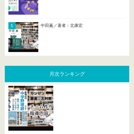
中田薫／著者：北康宏
月次ランキング