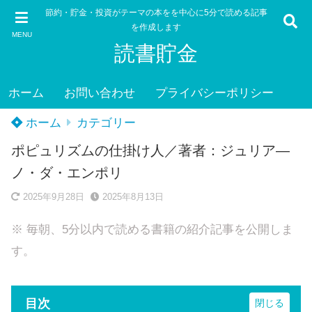
節約・貯金・投資がテーマの本をを中心に5分で読める記事
を作成します
MENU
読書貯金
ホーム
お問い合わせ
プライバシーポリシー
ホーム
カテゴリー
ポピュリズムの仕掛け人／著者：ジュリア―
ノ・ダ・エンポリ
2025年9月28日
2025年8月13日
※ 毎朝、5分以内で読める書籍の紹介記事を公開しま
す。
目次