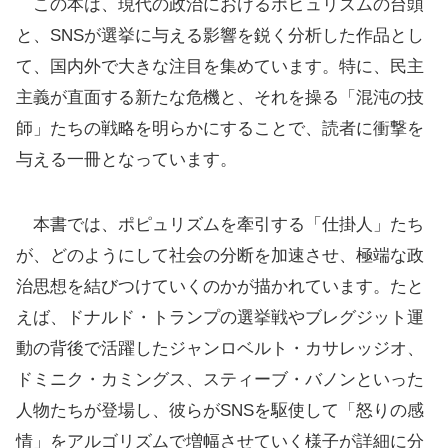
この本は、現代の政治におけるポピュリズムの台頭
と、SNSが選挙に与える影響を鋭く分析した作品とし
て、国内外で大きな注目を集めています。特に、民主
主義が直面する新たな危機と、それを操る「混沌の技
師」たちの戦略を明らかにすることで、読者に衝撃を
与える一冊となっています。
本書では、ポピュリズムを牽引する「仕掛人」たち
が、どのようにして社会の分断を加速させ、極端な政
治思想を結びつけていくのかが描かれています。たと
えば、ドナルド・トランプの選挙戦やブレグジット運
動の背後で活躍したジャンロベルト・カサレッジオ、
ドミニク・カミングス、スティーブ・バノンといった
人物たちが登場し、彼らがSNSを駆使して「怒りの感
情」をアルゴリズムで増幅させていく様子が詳細に分