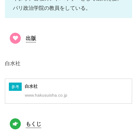
パリ政治学院の教員をしている。
出版
白水社
白水社
参考
www.hakusuisha.co.jp
もくじ