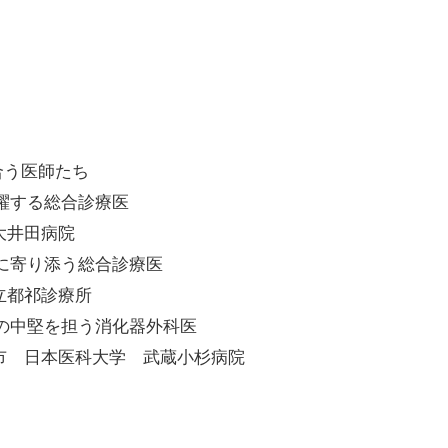
合う医師たち
躍する総合診療医
大井田病院
に寄り添う総合診療医
立都祁診療所
の中堅を担う消化器外科医
市 日本医科大学 武蔵小杉病院