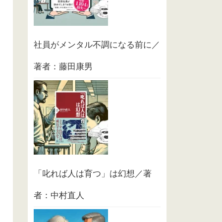
社員がメンタル不調になる前に／
著者：藤田康男
「叱れば人は育つ」は幻想／著
者：中村直人