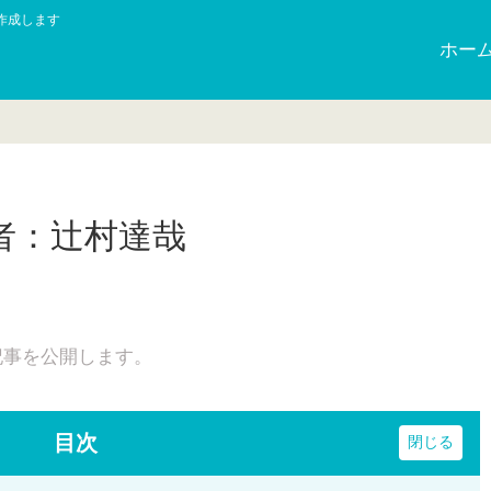
作成します
ホー
：辻󠄀村達哉
記事を公開します。
目次