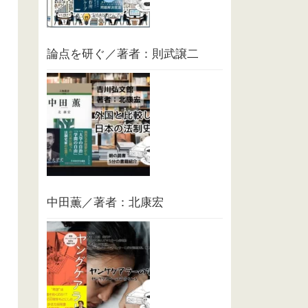
論点を研ぐ／著者：則武譲二
中田薫／著者：北康宏