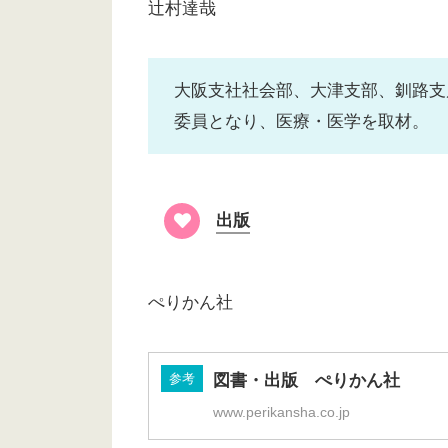
辻󠄀村達哉
大阪支社社会部、大津支部、釧路支
委員となり、医療・医学を取材。
出版
ぺりかん社
参考
図書・出版 ぺりかん社
www.perikansha.co.jp