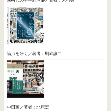
新時代の中学野球部／著者：大利実
論点を研ぐ／著者：則武譲二
中田薫／著者：北康宏