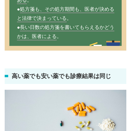
ある
。
●
処方箋も、その処方期間も、医者が決める
と法律で決まっている
。
●
長い日数の処方箋を書いてもらえるかどう
かは、医者による
。
高い薬でも安い薬でも診療結果は同じ