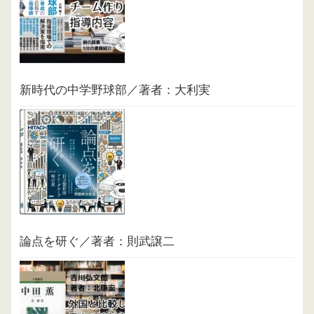
新時代の中学野球部／著者：大利実
論点を研ぐ／著者：則武譲二