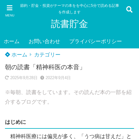
節約・貯金・投資がテーマの本をを中心に5分で読める記事
を作成します
MENU
読書貯金
ホーム
お問い合わせ
プライバシーポリシー
ホーム
カテゴリー
朝の読書「精神科医の本音」
2025年9月28日
2022年9月4日
※毎朝、読書をしています。その読んだ本の一部を紹
介するブログです。
はじめに
精神科医療には偏見が多く、「うつ病は甘えだ」と