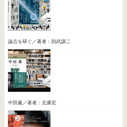
論点を研ぐ／著者：則武譲二
中田薫／著者：北康宏