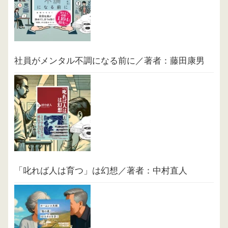
社員がメンタル不調になる前に／著者：藤田康男
「叱れば人は育つ」は幻想／著者：中村直人