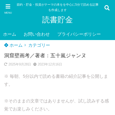
節約・貯金・投資がテーマの本をを中心に5分で読める記事
を作成します
MENU
読書貯金
ホーム
お問い合わせ
プライバシーポリシー
ホーム
カテゴリー
洞窟壁画考／著者：五十嵐ジャンヌ
2025年9月28日
2023年12月16日
※ 毎朝、5分以内で読める書籍の紹介記事を公開しま
す。
※そのままの文章ではありませんが、試し読みする感
覚でお楽しみください。