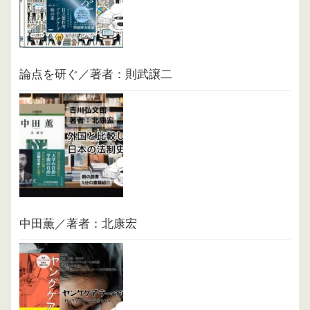
論点を研ぐ／著者：則武譲二
中田薫／著者：北康宏