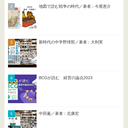
地図で読む戦争の時代／著者：今尾恵介
新時代の中学野球部／著者：大利実
BCGが読む 経営の論点2023
中田薫／著者：北康宏