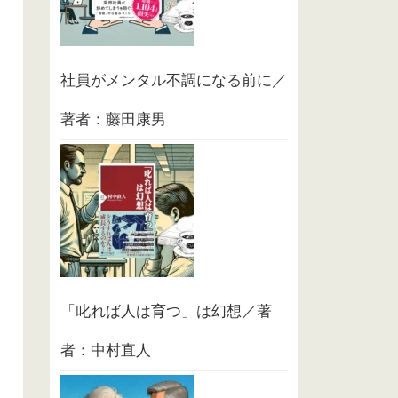
社員がメンタル不調になる前に／
著者：藤田康男
「叱れば人は育つ」は幻想／著
者：中村直人