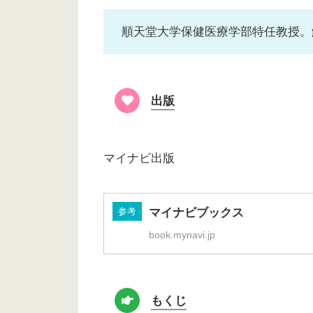
順天堂大学保健医療学部特任教授。
出版
マイナビ出版
参考
マイナビブックス
book.mynavi.jp
もくじ