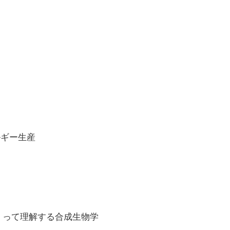
る
ルギー生産
つくって理解する合成生物学