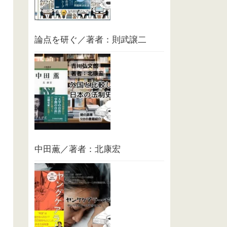
論点を研ぐ／著者：則武譲二
中田薫／著者：北康宏