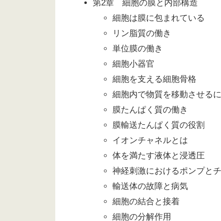
第2章 細胞の膜と内部構造
細胞は膜に包まれている
リン脂質の働き
単位膜の働き
細胞小器官
細胞を支える細胞骨格
細胞内で物質を移動させる
膜たんぱく質の働き
膜輸送たんぱく質の役割
イオンチャネルとは
体を満たす液体と浸透圧
神経刺激におけるポンプと
輸送体の故障と病気
細胞の結合と接着
細胞の分解作用