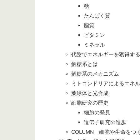
糖
たんぱく質
脂質
ビタミン
ミネラル
代謝でエネルギーを獲得す
解糖系とは
解糖系のメカニズム
ミトコンドリアによるエネ
葉緑体と光合成
細胞研究の歴史
細胞の発見
遺伝子研究の進歩
COLUMN 細胞や生命を