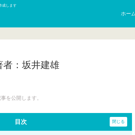
作成します
ホー
著者：坂井建雄
日
記事を公開します。
目次