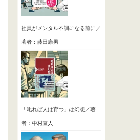
社員がメンタル不調になる前に／
著者：藤田康男
「叱れば人は育つ」は幻想／著
者：中村直人