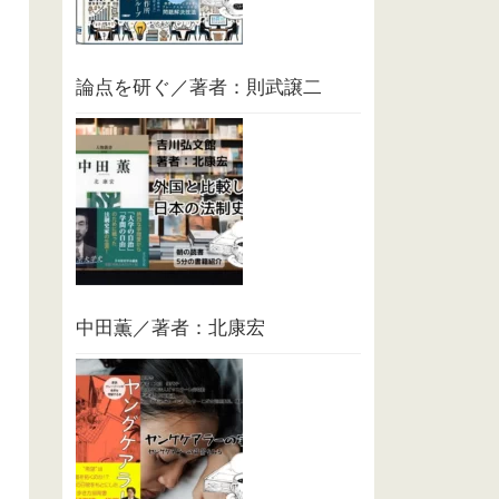
論点を研ぐ／著者：則武譲二
中田薫／著者：北康宏