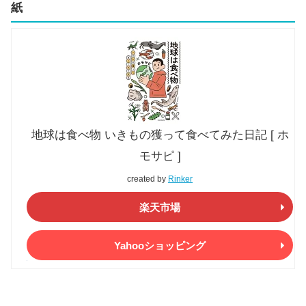
紙
地球は食べ物 いきもの獲って食べてみた日記 [ ホ
モサピ ]
created by
Rinker
楽天市場
Yahooショッピング