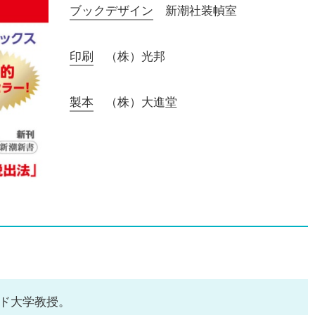
ブックデザイン
新潮社装幀室
印刷
（株）光邦
製本
（株）大進堂
ド大学教授。