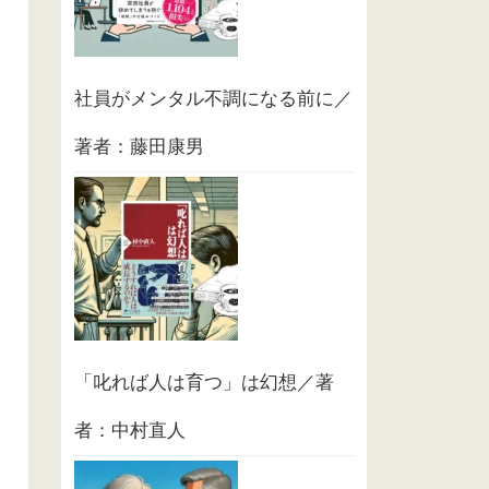
社員がメンタル不調になる前に／
著者：藤田康男
「叱れば人は育つ」は幻想／著
者：中村直人