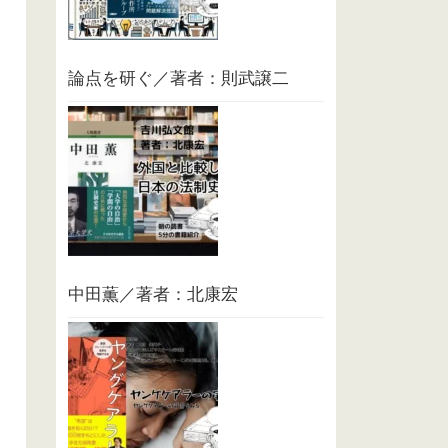
論点を研ぐ／著者：則武譲二
中田薫／著者：北康宏