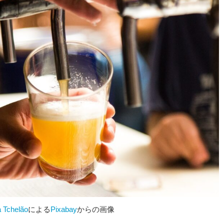
 Tchelão
による
Pixabay
からの画像