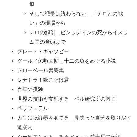
道
そして戦争は終わらない＿「テロとの戦
い」の現場から
テロの解剖＿ビンラディンの死からイスラ
ム国の台頭まで
グレート・ギャツビー
グールド魚類画帖＿十二の魚をめぐる小説
フローベール書簡集
シナトラ！歌こそは君
百年の孤独
世界の技術を支配する ベル研究所の興亡
ペリフェラル
人生に聴診器をあてる＿見失った自分を取り戻す
道案内
シービスケット＿あるアメリカ競走馬の伝説