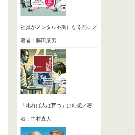
社員がメンタル不調になる前に／
著者：藤田康男
「叱れば人は育つ」は幻想／著
者：中村直人