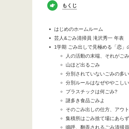
もくじ
はじめのホームルーム
芸人&ごみ清掃員 滝沢秀一 年表
1学期 ごみ出しで見極める「恋」
人の活動の末端、それがご
山ほど出るごみ
分別されていないごみの多
分別ルールはなぜややこしい
プラスチックは何ごみ?
謎多き食品ごみよ
そのごみ出しの仕方、アウ
集積所はごみ捨て場にあら
鳴呼、翻弄されるごみ清掃