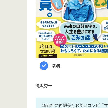
著者
滝沢秀一
1998年に西堀亮とお笑いコンビ「マシ