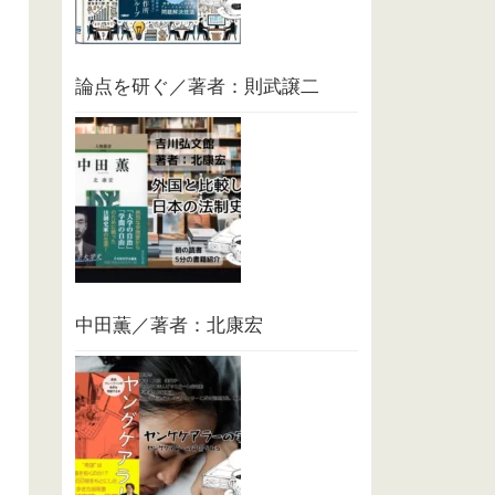
論点を研ぐ／著者：則武譲二
中田薫／著者：北康宏