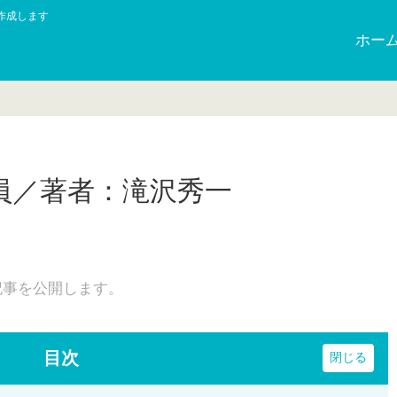
作成します
ホー
員／著者：滝沢秀一
記事を公開します。
目次