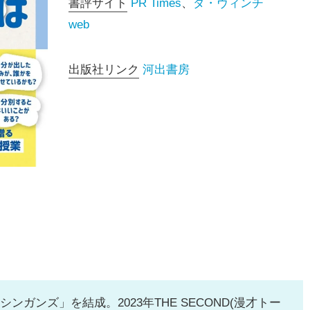
書評サイト
PR Times
、
ダ・ヴィンチ
web
出版社リンク
河出書房
ンガンズ」を結成。2023年THE SECOND(漫才トー