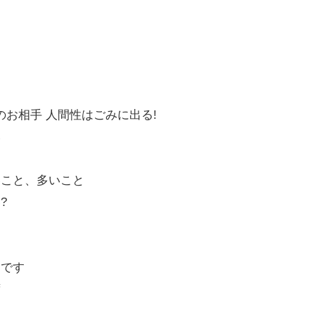
のお相手 人間性はごみに出る!
み
いこと、多いこと
?
トです
ず
員