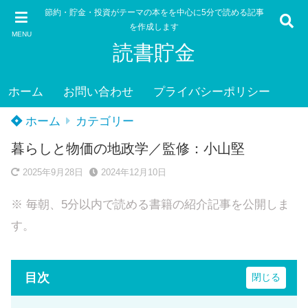
節約・貯金・投資がテーマの本をを中心に5分で読める記事
を作成します
MENU
読書貯金
ホーム
お問い合わせ
プライバシーポリシー
ホーム
カテゴリー
暮らしと物価の地政学／監修：小山堅
2025年9月28日
2024年12月10日
※ 毎朝、5分以内で読める書籍の紹介記事を公開しま
す。
目次