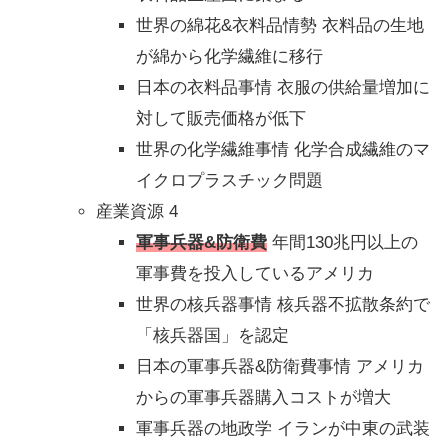
世界の綿花&衣料品情勢 衣料品の生地
が綿から化学繊維に移行
日本の衣料品事情 衣服の供給量増加に
対して販売価格が低下
世界の化学繊維事情 化学合成繊維のマ
イクロプラスチック問題
産業資源 4
軍事兵器&防衛費
年間130兆円以上の
軍事費を投入しているアメリカ
世界の核兵器事情 核兵器不拡散条約で
「核兵器国」を認定
日本の軍事兵器&防衛費事情 アメリカ
からの軍事兵器購入コストが増大
軍事兵器の地政学 イランが中東の武装