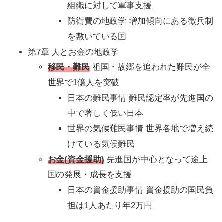
組織に対して軍事支援
防衛費の地政学 増加傾向にある徴兵制
を敷いている国
第7章 人とお金の地政学
移民・難民
祖国・故郷を追われた難民が全
世界で1億人を突破
日本の難民事情 難民認定率が先進国の
中で著しく低い日本
世界の気候難民事情 世界各地で増え続
けている気候難民
お金(資金援助)
先進国が中心となって途上
国の発展・成長を支援
日本の資金援助事情 資金援助の国民負
担は1人あたり年2万円