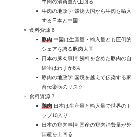
牛肉の消費量が上回る
牛肉の地政学 穀物大国から牛肉を輸入
する日本と中国
食料資源 6
豚肉
中国は生産量・輸入量とも圧倒的
シェアを誇る豚肉大国
日本の豚肉事情 飼料を含めた豚肉の自
給率はわずか6%
豚肉の地政学 国境を越えて伝染する家
畜伝染病のリスク
食料資源 7
鶏肉
日本は生産量と輸入量で世界のト
ップ10入り
日本の鶏肉事情 国産の鶏肉消費量が外
国産を上回る