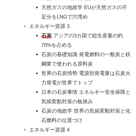
天然ガスの地政学 EUが天然ガスの不
足分をLNGで穴埋め
エネルギー資源 3
石炭
アジアの3カ国で総生産量の約
70%を占める
石炭の基礎知識 発電燃料の一般炭と鉄
鋼業で使われる原料炭
世界の石炭情勢 電源別発電量は石炭火
力発電が世界でトップ
日本の石炭事情 エネルギー安全保障と
気候変動対策の板挟み
石炭の地政学 世界の気候変動対策と化
石燃料の位置づけ
エネルギー資源 4