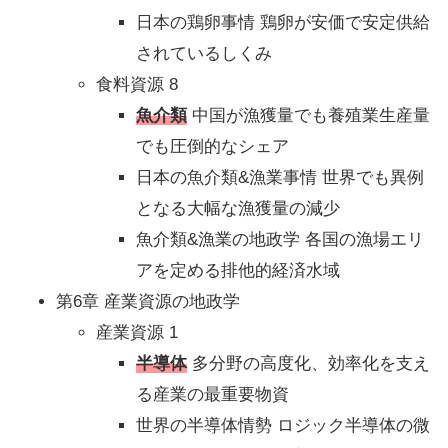
日本の鶏卵事情 鶏卵が安価で安定供給
されているしくみ
食料資源 8
魚介類
中国が漁獲量でも養殖業生産量
でも圧倒的なシェア
日本の魚介類&漁業事情 世界でも異例
となる大幅な漁獲量の減少
魚介類&漁業の地政学 各国の漁場エリ
アを定める排他的経済水域
第6章 産業資源の地政学
産業資源 1
半導体
多分野の高度化、効率化を支え
る産業の最重要物資
世界の半導体情勢 ロジック半導体の微