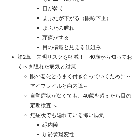
目が乾く
まぶたが下がる（眼瞼下垂）
まぶたの腫れ
頭痛がする
目の構造と見える仕組み
第2章 失明リスクを軽減！ 40歳から知ってお
くべき隠れた病気と対策
眼の老化とうまく付き合っていくために～
アイフレイルと白内障～
自覚症状がなくても、40歳を超えたら目の
定期検査へ
無症状でも隠れている怖い病気
緑内障
加齢黄斑変性