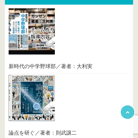
新時代の中学野球部／著者：大利実
論点を研ぐ／著者：則武譲二