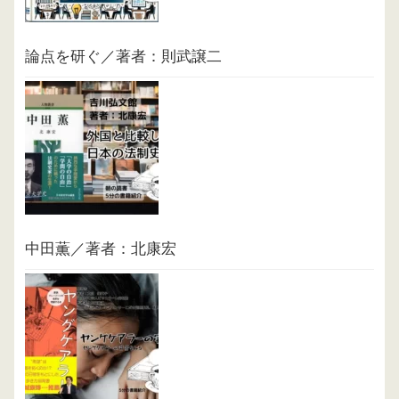
論点を研ぐ／著者：則武譲二
中田薫／著者：北康宏