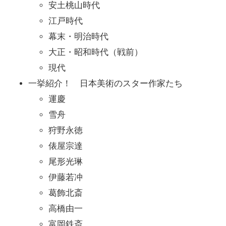
安土桃山時代
江戸時代
幕末・明治時代
大正・昭和時代（戦前）
現代
一挙紹介！ 日本美術のスター作家たち
運慶
雪舟
狩野永徳
俵屋宗達
尾形光琳
伊藤若冲
葛飾北斎
高橋由一
富岡鉄斎