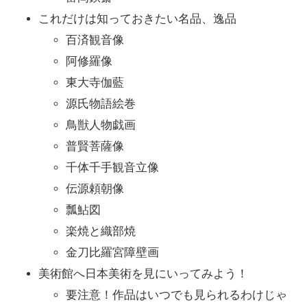
これだけは知っておきたい名品、逸品
百済観音像
阿修羅像
東大寺伽藍
源氏物語絵巻
鳥獣人物戯画
普賢菩薩像
千体千手観音立像
伝源頼朝像
瓢鮎図
楽焼と織部焼
金刀比羅宮障壁画
美術館へ日本美術を見にいってみよう！
要注意！作品はいつでも見られるわけじゃ