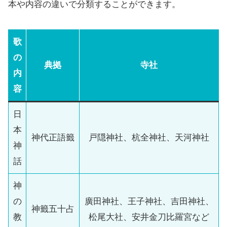
本や内容の違いで分類することができます。
歌
の
典拠
寺社
内
容
日
本
神代正語籤
戸隠神社、杭全神社、天河神社
神
話
神
の
廣田神社、王子神社、吉田神社、
神籤五十占
教
松尾大社、安井金刀比羅宮など