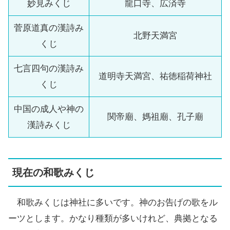
妙見みくじ
龍口寺、広済寺
菅原道真の漢詩み
北野天満宮
くじ
七言四句の漢詩み
道明寺天満宮、祐徳稲荷神社
くじ
中国の成人や神の
関帝廟、媽祖廟、孔子廟
漢詩みくじ
現在の和歌みくじ
和歌みくじは神社に多いです。神のお告げの歌をル
ーツとします。かなり種類が多いけれど、典拠となる