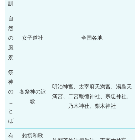
訓
自
然
の
女子道社
全国各地
風
景
祭
神
明治神宮、太宰府天満宮、湯島天
の
各祭神の詠
満宮、二宮報徳神社、宗忠神社、
こ
歌
乃木神社、梨木神社
と
ば
有
勅撰和歌