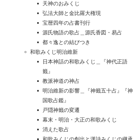
天神のおみくじ
弘法大師と金比羅大権現
宝暦四年の占書刊行
源氏物語の歌占＿源氏香図・易占
都々逸との結びつき
和歌みくじ明治維新
日本神話の和歌みくじ＿『神代正語
籤』
教派神道の神占
明治維新の影響＿『神籤五十占』『神
国歌占鑑』
戸隠神籤の変遷
幕末・明治・大正の和歌みくじ
消えた歌占
和歌みくじの創出と漢詩みくじの継承