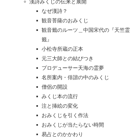
漢詩みくじの伝来と展開
なぜ漢詩？
観音菩薩のおみくじ
観音籤のルーツ＿中国宋代の『天竺霊
籤』
小松寺所蔵の正本
元三大師との結びつき
プロデューサー天海の霊夢
名所案内・俳諧の中のみくじ
僧侶の開設
みくじ本の流行
注と挿絵の変化
おみくじを引く作法
おみくじが当たらない時間
易占とのかかわり