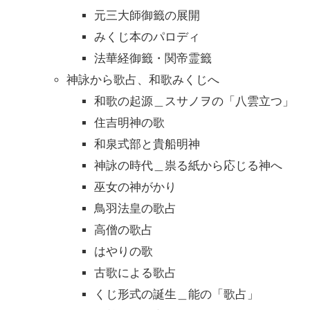
元三大師御籤の展開
みくじ本のパロディ
法華経御籤・関帝霊籤
神詠から歌占、和歌みくじへ
和歌の起源＿スサノヲの「八雲立つ」
住吉明神の歌
和泉式部と貴船明神
神詠の時代＿祟る紙から応じる神へ
巫女の神がかり
鳥羽法皇の歌占
高僧の歌占
はやりの歌
古歌による歌占
くじ形式の誕生＿能の「歌占」