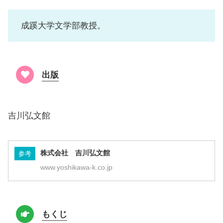
成蹊大学文学部教授。
出版
吉川弘文館
株式会社 吉川弘文館
参考
www.yoshikawa-k.co.jp
もくじ