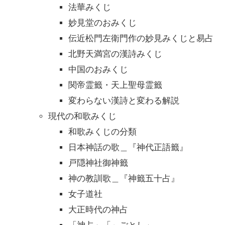
法華みくじ
妙見堂のおみくじ
伝近松門左衛門作の妙見みくじと易占
北野天満宮の漢詩みくじ
中国のおみくじ
関帝霊籤・天上聖母霊籤
変わらない漢詩と変わる解説
現代の和歌みくじ
和歌みくじの分類
日本神話の歌＿『神代正語籤』
戸隠神社御神籤
神の教訓歌＿『神籤五十占』
女子道社
大正時代の神占