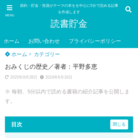
節約・貯金・投資がテーマの本をを中心に5分で読める記事
を作成します
MENU
読書貯金
ホーム
お問い合わせ
プライバシーポリシー
ホーム
カテゴリー
おみくじの歴史／著者：平野多恵
2025年9月28日
2024年6月16日
※ 毎朝、5分以内で読める書籍の紹介記事を公開しま
す。
目次