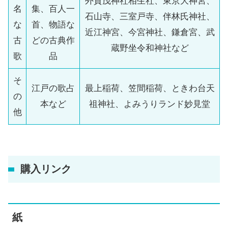
外賀茂神社相生社、東京大神宮、
名
集、百人一
石山寺、三室戸寺、伴林氏神社、
な
首、物語な
近江神宮、今宮神社、鎌倉宮、武
古
どの古典作
蔵野坐令和神社など
歌
品
そ
江戸の歌占
最上稲荷、笠間稲荷、ときわ台天
の
本など
祖神社、よみうりランド妙見堂
他
購入リンク
紙