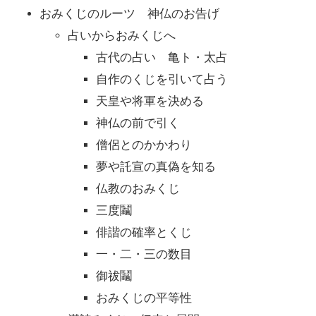
おみくじのルーツ 神仏のお告げ
占いからおみくじへ
古代の占い 亀ト・太占
自作のくじを引いて占う
天皇や将軍を決める
神仏の前で引く
僧侶とのかかわり
夢や託宣の真偽を知る
仏教のおみくじ
三度鬮
俳諧の確率とくじ
一・二・三の数目
御祓鬮
おみくじの平等性