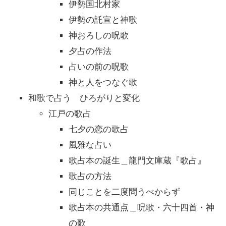
伊勢国北村家
伊勢の託宣と神歌
神おろしの呪歌
夕占の作法
占いの前の呪歌
神と人をつなぐ歌
和歌で占う ひろがりと変化
江戸の歌占
七夕の恋の歌占
風雅な占い
歌占本の誕生＿龍門文庫蔵『歌占』
歌占の方法
同じことを二度問うべからず
歌占本の共通点＿呪歌・六十四首・神
の歌