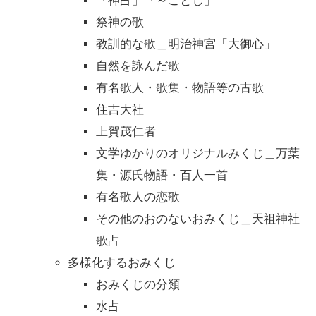
「神占」「～ごとし」
祭神の歌
教訓的な歌＿明治神宮「大御心」
自然を詠んだ歌
有名歌人・歌集・物語等の古歌
住吉大社
上賀茂仁者
文学ゆかりのオリジナルみくじ＿万葉
集・源氏物語・百人一首
有名歌人の恋歌
その他のおのないおみくじ＿天祖神社
歌占
多様化するおみくじ
おみくじの分類
水占