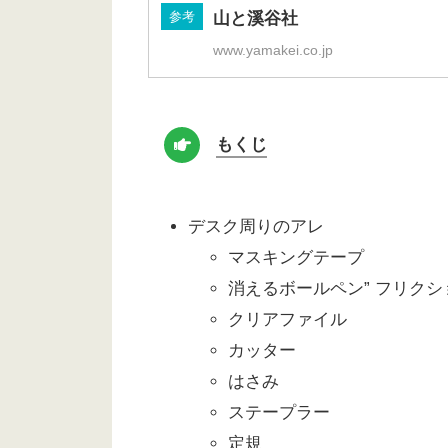
参考
山と溪谷社
www.yamakei.co.jp
もくじ
デスク周りのアレ
マスキングテープ
消えるボールペン” フリクシ
クリアファイル
カッター
はさみ
ステープラー
定規