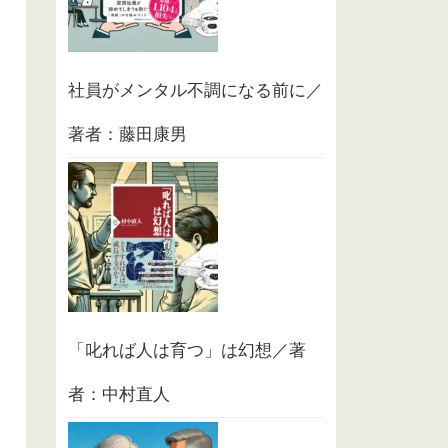
社員がメンタル不調になる前に／
著者：藤田康男
「叱れば人は育つ」は幻想／著
者：中村直人