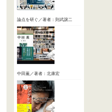
論点を研ぐ／著者：則武譲二
中田薫／著者：北康宏