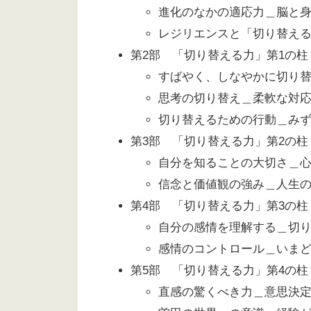
進化のなかの適応力＿脳と
レジリエンスと「切り替え
第2部 「切り替える力」第1の
すばやく、しなやかに切り
思考の切り替え＿柔軟な対
切り替えるための行動＿み
第3部 「切り替える力」第2の
自分を知ることの大切さ＿
信念と価値観の強み＿人生
第4部 「切り替える力」第3の
自分の感情を理解する＿切
感情のコントロール＿いま
第5部 「切り替える力」第4の
直感の驚くべき力＿意思決