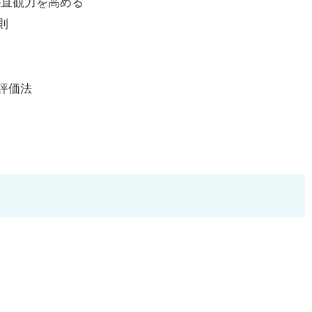
が直観力を高める
則
評価法