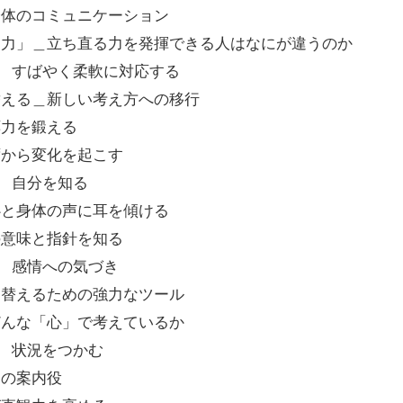
身体のコミュニケーション
る力」＿立ち直る力を発揮できる人はなにが違うのか
柱 すばやく柔軟に対応する
替える＿新しい考え方への移行
応力を鍛える
ずから変化を起こす
柱 自分を知る
心と身体の声に耳を傾ける
の意味と指針を知る
柱 感情への気づき
り替えるための強力なツール
どんな「心」で考えているか
柱 状況をつかむ
定の案内役