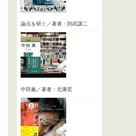
論点を研ぐ／著者：則武譲二
中田薫／著者：北康宏