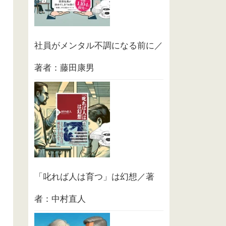
社員がメンタル不調になる前に／
著者：藤田康男
「叱れば人は育つ」は幻想／著
者：中村直人