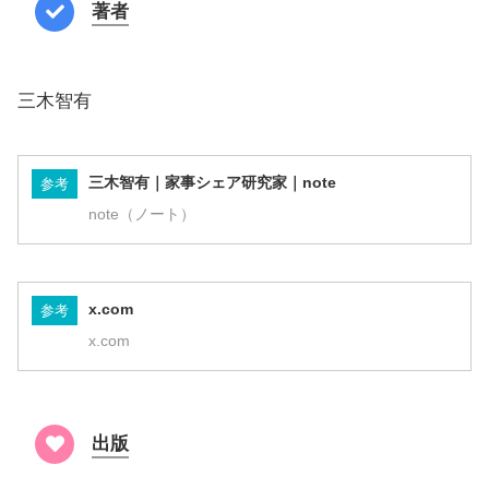
著者
三木智有
三木智有｜家事シェア研究家｜note
参考
note（ノート）
x.com
参考
x.com
出版