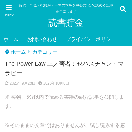
節約・貯金・投資がテーマの本をを中心に5分で読める記事
を作成します
MENU
読書貯金
ホーム
お問い合わせ
プライバシーポリシー
ホーム
カテゴリー
The Power Law 上／著者：セバスチャン・マ
ラビー
2025年9月28日
2023年10月6日
※ 毎朝、5分以内で読める書籍の紹介記事を公開しま
す。
※そのままの文章ではありませんが、試し読みする感