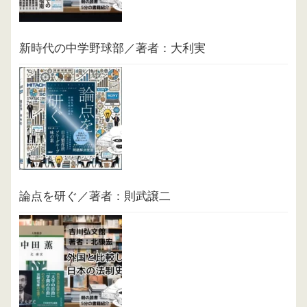
新時代の中学野球部／著者：大利実
論点を研ぐ／著者：則武譲二