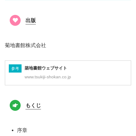
出版
菊地書館株式会社
築地書館ウェブサイト
参考
www.tsukiji-shokan.co.jp
もくじ
序章