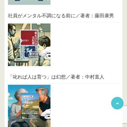
社員がメンタル不調になる前に／著者：藤田康男
「叱れば人は育つ」は幻想／著者：中村直人