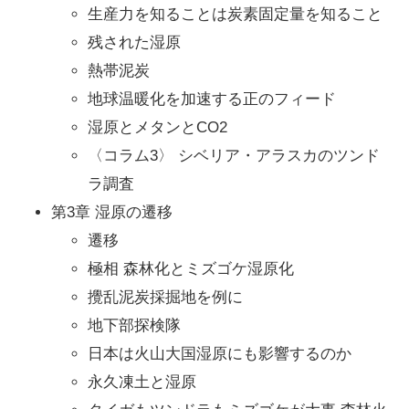
生産力を知ることは炭素固定量を知ること
残された湿原
熱帯泥炭
地球温暖化を加速する正のフィード
湿原とメタンとCO2
〈コラム3〉 シベリア・アラスカのツンド
ラ調査
第3章 湿原の遷移
遷移
極相 森林化とミズゴケ湿原化
攪乱泥炭採掘地を例に
地下部探検隊
日本は火山大国湿原にも影響するのか
永久凍土と湿原