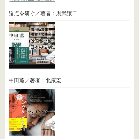
論点を研ぐ／著者：則武譲二
中田薫／著者：北康宏