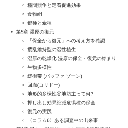
種間競争と定着促進効果
食物網
鍵種と傘種
第5章 湿原の復元
「保全から復元」への考え方を確認
攪乱維持型の湿性植生
湿原の乾燥化 湿原の保全・復元の始まり
生物多様性
緩衝帯 (バッファ ゾーン)
回廊(コリドー)
地形的多様性谷地坊主って何?
押し出し効果絶滅危惧種の保全
復元の実践
〈コラム6〉ある調査中の出来事