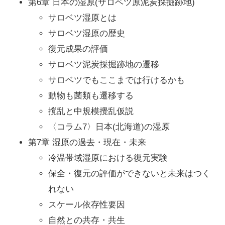
第6章 日本の湿原(サロベツ原泥炭採掘跡地)
サロベツ湿原とは
サロベツ湿原の歴史
復元成果の評価
サロベツ泥炭採掘跡地の遷移
サロベツでもここまでは行けるかも
動物も菌類も遷移する
撹乱と中規模攪乱仮説
〈コラム7〉日本(北海道)の湿原
第7章 湿原の過去・現在・未来
冷温帯域湿原における復元実験
保全・復元の評価ができないと未来はつく
れない
スケール依存性要因
自然との共存・共生