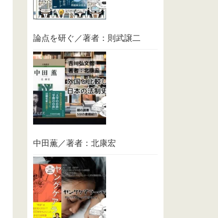
論点を研ぐ／著者：則武譲二
中田薫／著者：北康宏