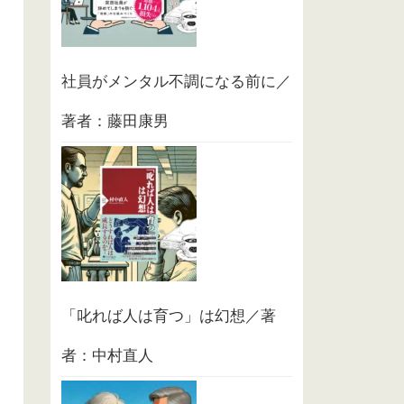
社員がメンタル不調になる前に／
著者：藤田康男
「叱れば人は育つ」は幻想／著
者：中村直人