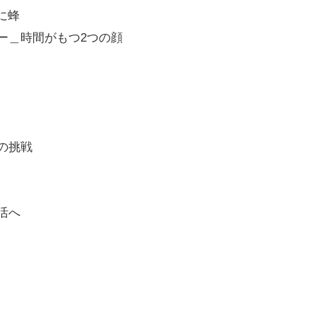
に蜂
ー＿時間がもつ2つの顔
の挑戦
活へ