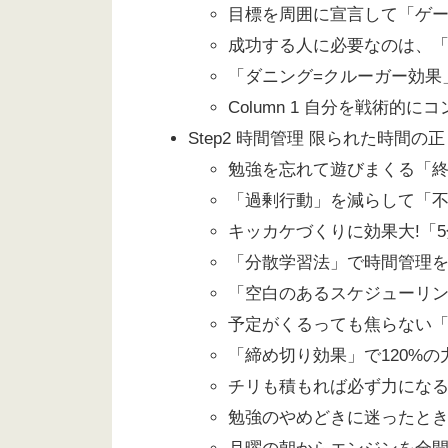
目標を周囲に宣言して「ゲー
成功する人に必要なのは、
「ダニング=クルーガー効果
Column 1 自分を戦術的
Step2 時間管理 限られた時間の
勉強を忘れて遊びまくる「
「過剰行動」を減らして「不
キッカケづくりに効果大!「
「分散学習法」で時間管理を
「空白のあるスケジューリ
予定がくるっても焦らない「
「締め切り効果」で120%
チリも積もれば必ず力になる
勉強のやめどきに迷ったと