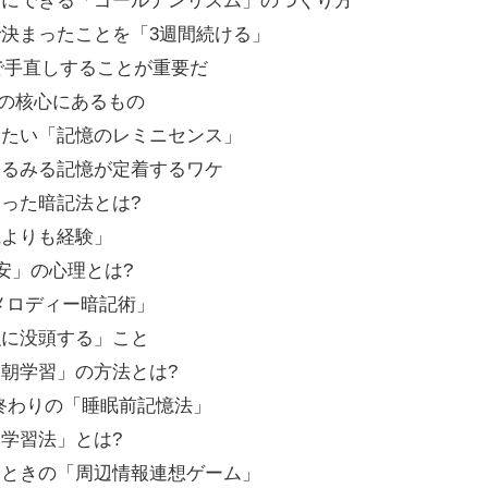
開にできる「ゴールデンリズム」のつくり方
決まったことを「3週間続ける」
ないで手直しすることが重要だ
勉強の核心にあるもの
したい「記憶のレミニセンス」
みるみる記憶が定着するワケ
った暗記法とは?
識よりも経験」
安」の心理とは?
メロディー暗記術」
強に没頭する」こと
朝学習」の方法とは?
の終わりの「睡眠前記憶法」
開学習法」とは?
いときの「周辺情報連想ゲーム」