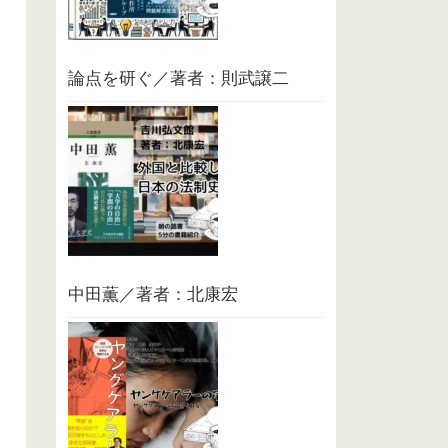
論点を研ぐ／著者：則武譲二
中田薫／著者：北康宏