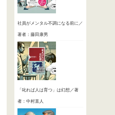
社員がメンタル不調になる前に／
著者：藤田康男
「叱れば人は育つ」は幻想／著
者：中村直人