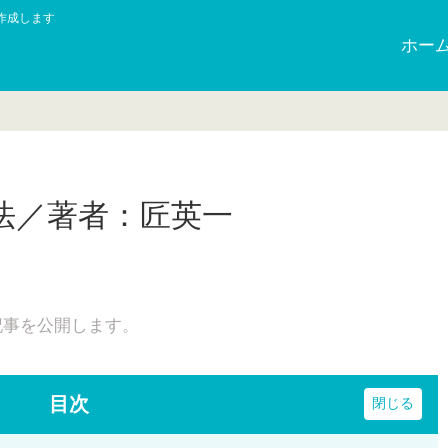
作成します
ホー
法／著者：匠英一
記事を公開します。
目次