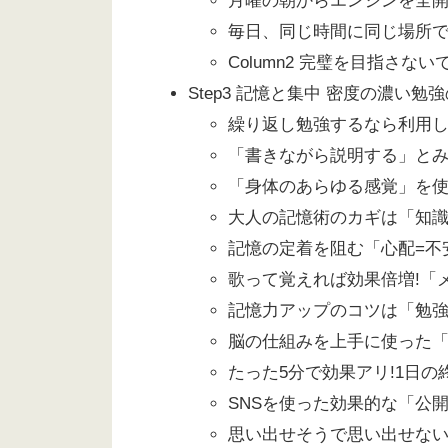
月曜の朝からエンジンを全
毎日、同じ時間に同じ場所で
Column2 完璧を目指さ
Step3 記憶と集中 密度の濃い
繰り返し勉強するなら利用
「書きながら説明する」と
「身体のあらゆる感覚」を使
大人の記憶術のカギは「知
記憶の定着を阻む「心配=不
歌って覚えれば効果倍増!「
記憶力アップのコツは「勉
脳の仕組みを上手に使った「
たった5分で効果アリ!1日
SNSを使った効果的な「公
思い出せそうで思い出せな