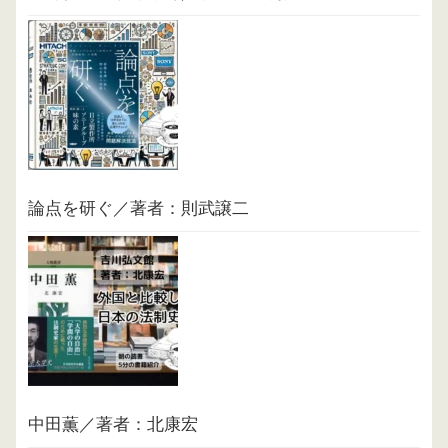
論点を研ぐ／著者：則武譲二
中田薫／著者：北康宏