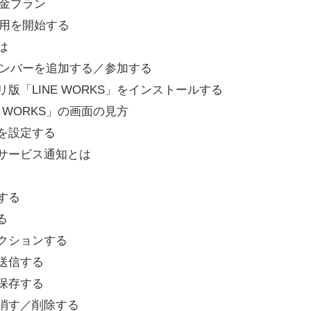
の料金プラン
Sの利用を開始する
は
RKSにメンバーを追加する／参加する
アプリ版「LINE WORKS」をインストールする
INE WORKS」の画面の見方
ールを設定する
ム／サービス通知とは
信する
る
リアクションする
を送信する
を保存する
取り消す／削除する