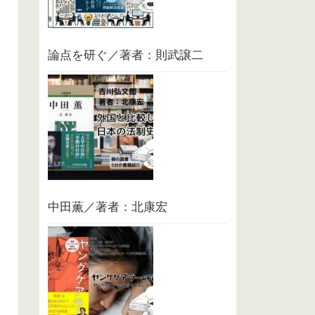
論点を研ぐ／著者：則武譲二
中田薫／著者：北康宏