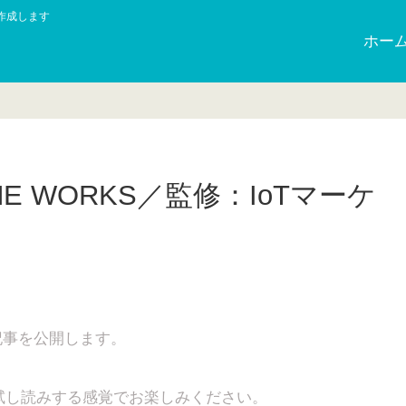
作成します
ホー
E WORKS／監修：IoTマーケ
日
記事を公開します。
試し読みする感覚でお楽しみください。