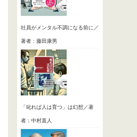
社員がメンタル不調になる前に／
著者：藤田康男
「叱れば人は育つ」は幻想／著
者：中村直人