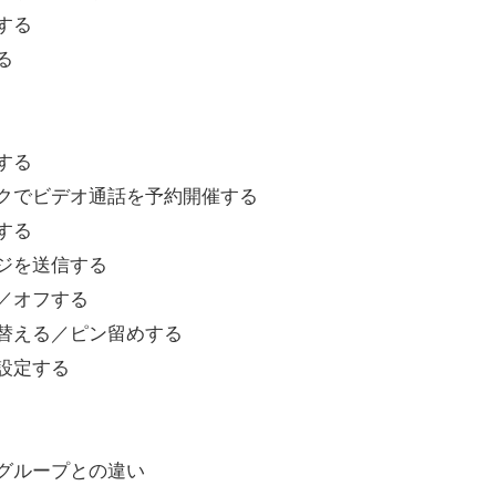
索する
る
信する
グリンクでビデオ通話を予約開催する
加する
セージを送信する
オン／オフする
切り替える／ピン留めする
を設定する
）とグループとの違い