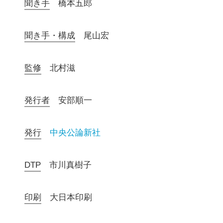
聞き手
橋本五郎
聞き手・構成
尾山宏
監修
北村滋
発行者
安部順一
発行
中央公論新社
DTP
市川真樹子
印刷
大日本印刷