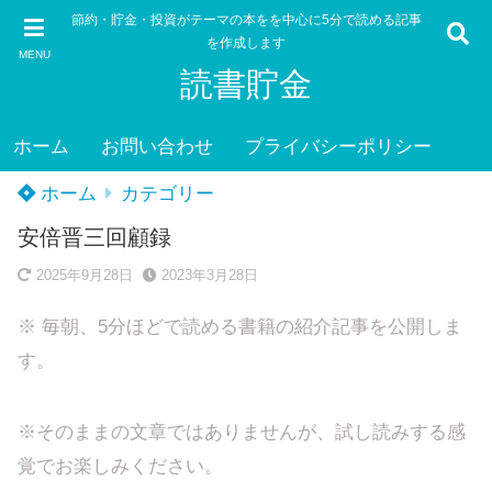
節約・貯金・投資がテーマの本をを中心に5分で読める記事
を作成します
MENU
読書貯金
ホーム
お問い合わせ
プライバシーポリシー
ホーム
カテゴリー
安倍晋三回顧録
2025年9月28日
2023年3月28日
※ 毎朝、5分ほどで読める書籍の紹介記事を公開しま
す。
※そのままの文章ではありませんが、試し読みする感
覚でお楽しみください。