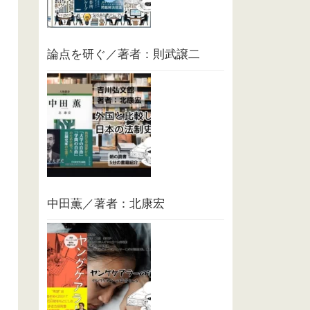
論点を研ぐ／著者：則武譲二
中田薫／著者：北康宏