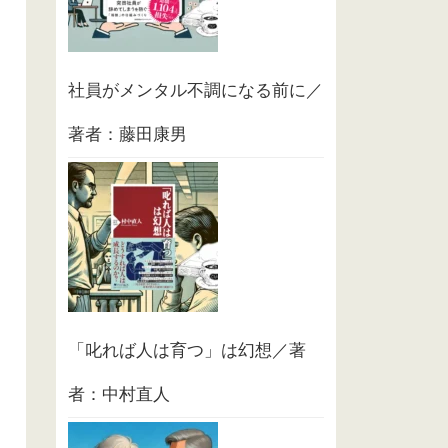
社員がメンタル不調になる前に／
著者：藤田康男
「叱れば人は育つ」は幻想／著
者：中村直人