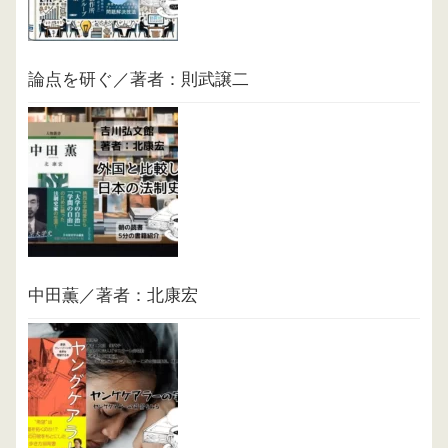
論点を研ぐ／著者：則武譲二
中田薫／著者：北康宏