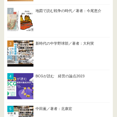
地図で読む戦争の時代／著者：今尾恵介
新時代の中学野球部／著者：大利実
BCGが読む 経営の論点2023
中田薫／著者：北康宏