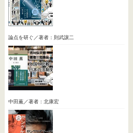
論点を研ぐ／著者：則武譲二
中田薫／著者：北康宏