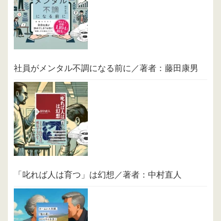
社員がメンタル不調になる前に／著者：藤田康男
「叱れば人は育つ」は幻想／著者：中村直人