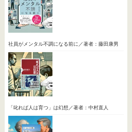
社員がメンタル不調になる前に／著者：藤田康男
「叱れば人は育つ」は幻想／著者：中村直人