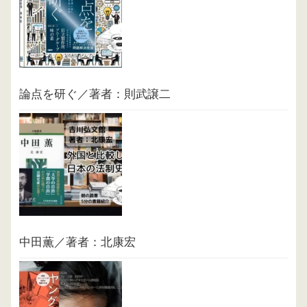
論点を研ぐ／著者：則武譲二
中田薫／著者：北康宏