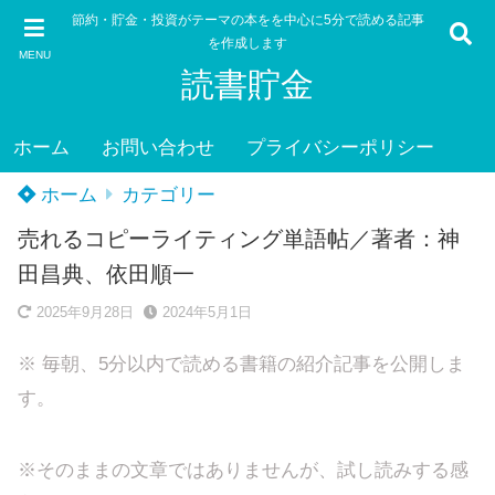
節約・貯金・投資がテーマの本をを中心に5分で読める記事
を作成します
MENU
読書貯金
ホーム
お問い合わせ
プライバシーポリシー
ホーム
カテゴリー
売れるコピーライティング単語帖／著者：神
田昌典、依田順一
2025年9月28日
2024年5月1日
※ 毎朝、5分以内で読める書籍の紹介記事を公開しま
す。
※そのままの文章ではありませんが、試し読みする感