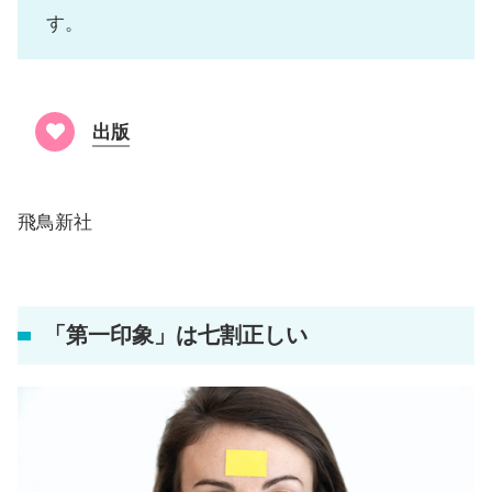
す。
出版
飛鳥新社
「第一印象」は七割正しい