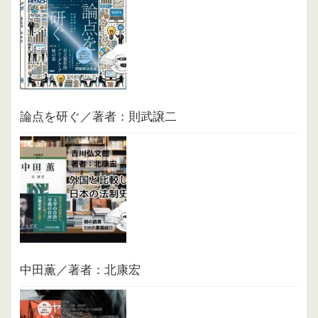
論点を研ぐ／著者：則武譲二
中田薫／著者：北康宏