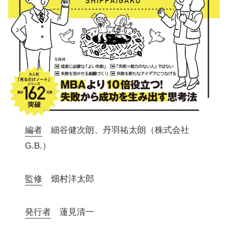
編者
細谷健次朗、丹羽祐太朗（株式会社
G.B.）
監修
畑村洋太郎
発行者
蓮見清一