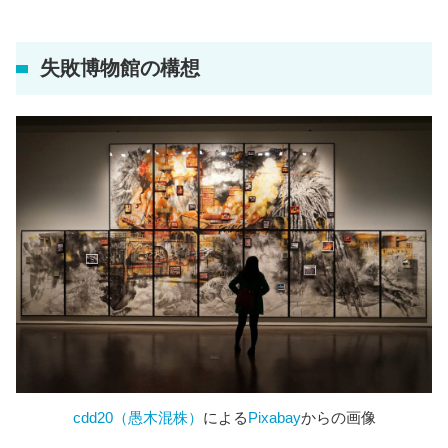
失敗博物館の構想
cdd20（愚木混株）
による
Pixabay
からの画像