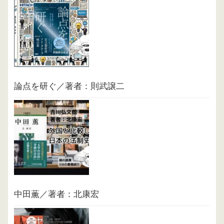
論点を研ぐ／著者：則武譲二
中田薫／著者：北康宏