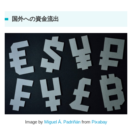
国外への資金流出
Image by
Miguel Á. Padriñán
from
Pixabay