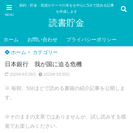
節約・貯金・投資がテーマの本をを中心に5分で読める記事
を作成します
MENU
読書貯金
ホーム
お問い合わせ
プライバシーポリシー
ホーム
カテゴリー
日本銀行 我が国に迫る危機
2025年9月28日
2023年3月30日
※ 毎朝、5分ほどで読める書籍の紹介記事を公開しま
す。
※そのままの文章ではありませんが、試し読みする感
覚でお楽しみください。