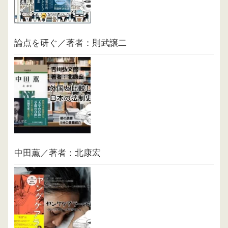
論点を研ぐ／著者：則武譲二
中田薫／著者：北康宏