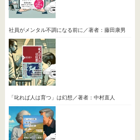
社員がメンタル不調になる前に／著者：藤田康男
「叱れば人は育つ」は幻想／著者：中村直人