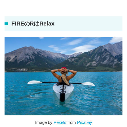
FIREのRはRelax
Image by
Pexels
from
Pixabay