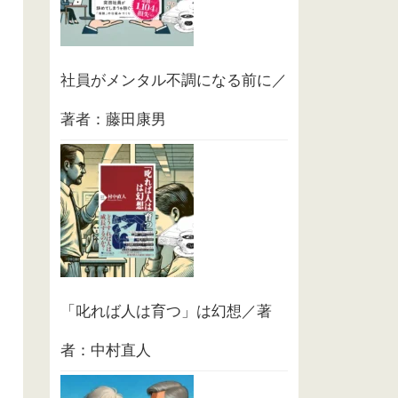
社員がメンタル不調になる前に／
著者：藤田康男
「叱れば人は育つ」は幻想／著
者：中村直人