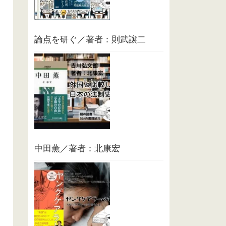
論点を研ぐ／著者：則武譲二
中田薫／著者：北康宏