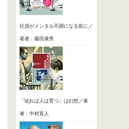
社員がメンタル不調になる前に／
著者：藤田康男
「叱れば人は育つ」は幻想／著
者：中村直人