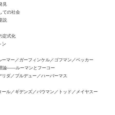
発見
しての社会
逆説
の定式化
トン
ルーマー／ガーフィンケル／ゴフマン／ベッカー
理論――ルーマンとフーコー
デリダ／ブルデュー／ハーバーマス
タール／ギデンズ／バウマン／トッド／メイヤスー