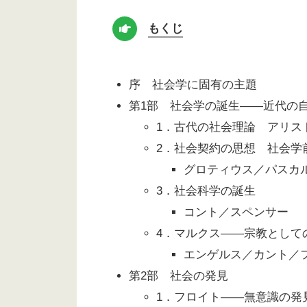
もくじ
序 社会学に固有の主題
第1部 社会学の誕生――近代の
1．古代の社会理論 アリス
2．社会契約の思想 社会学
グロティウス／パスカ
3．社会科学の誕生
コント／スペンサー
4．マルクス――宗教として
エンゲルス／カント／
第2部 社会の発見
1．フロイト――無意識の発