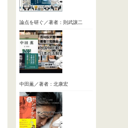
論点を研ぐ／著者：則武譲二
中田薫／著者：北康宏