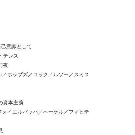
自己意識として
トテレス
前夜
ル／ホッブズ／ロック／ルソー／スミス
の資本主義
フォイエルバッハ／ヘーゲル／フィヒテ
見