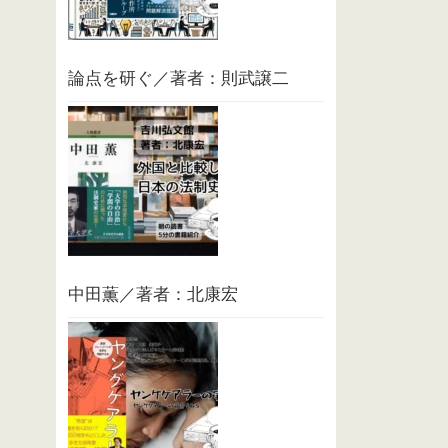
論点を研ぐ／著者：則武譲二
中田薫／著者：北康宏