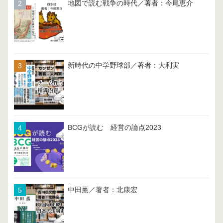
地図で読む戦争の時代／著者：今尾恵介
新時代の中学野球部／著者：大利実
BCGが読む 経営の論点2023
中田薫／著者：北康宏