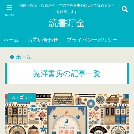
節約・貯金・投資がテーマの本をを中心に5分で読める記事
を作成します
MENU
読書貯金
ホーム
お問い合わせ
プライバシーポリシー
ホーム
晃洋書房の記事一覧
カテゴリー