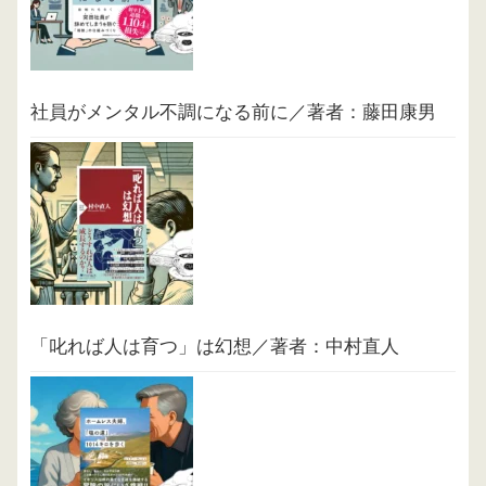
社員がメンタル不調になる前に／著者：藤田康男
「叱れば人は育つ」は幻想／著者：中村直人