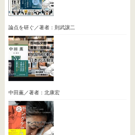
論点を研ぐ／著者：則武譲二
中田薫／著者：北康宏