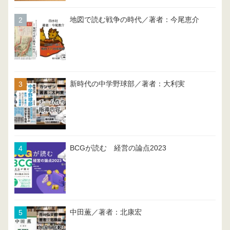
地図で読む戦争の時代／著者：今尾恵介
新時代の中学野球部／著者：大利実
BCGが読む 経営の論点2023
中田薫／著者：北康宏