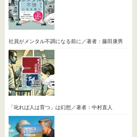
社員がメンタル不調になる前に／著者：藤田康男
「叱れば人は育つ」は幻想／著者：中村直人