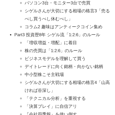
パソコン3台・モニター3台で売買
シゲルさんが大切にする相場の格言3「売る
べし買うべし休むべし」
コラム2 趣味はアンティークコイン集め
Part3 投資歴8年 シゲル流「1:2:6」のルール
「増収増益・増配」に着目
株の売買は「1:2:6」のルール
ビジネスモデルを理解して買う
デイトレードに向く銘柄・向かない銘柄
中小型株こそ主戦場
シゲルさんが大切にする相場の格言4「山高
ければ谷深し」
「テクニカル分析」を重視する
「決算プレイ」に自信アリ
『会社四季報』を使い倒す