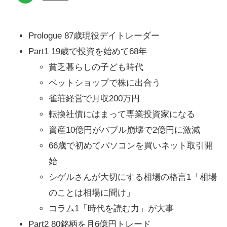
Prologue 87歳現役デイトレーダー
Part1 19歳で投資を始めて68年
貧乏暮らしの子ども時代
ペットショップで株に出合う
雀荘経営で月収200万円
転換社債にはまって専業投資家になる
資産10億円がバブル崩壊で2億円に激減
66歳で初めてパソコンを買いネット取引開
始
シゲルさんが大切にする相場の格言1「相場
のことは相場に聞け」
コラム1「時代を読む力」が大事
Part2 80銘柄を月6億円トレード