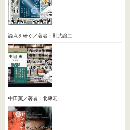
論点を研ぐ／著者：則武譲二
中田薫／著者：北康宏