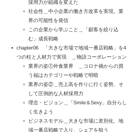
採用力が組織を変えた
社会性＿中小企業の働き方改革を実現。業
界の可能性を発信
この企業から学ぶこと＿「顧客を絞り込
む」成長戦略
chapter06 「大きな市場で地域一番店戦略」を4
つの柱と人材力で実現 ＿物語コーポレーション
業界の姿①外食業界 ＿コロナ禍からの買
う福はカテゴリーや戦略で明暗
業界の姿②＿売上高を作りに行く姿勢、そ
して圧倒的な人材採用力
理念・ビジョン＿「Smile＆Sexy」自分らし
く生きよう
ビジネスモデル＿大きな市場に差別化、地
域一番店戦略で入り、シェアを狙う