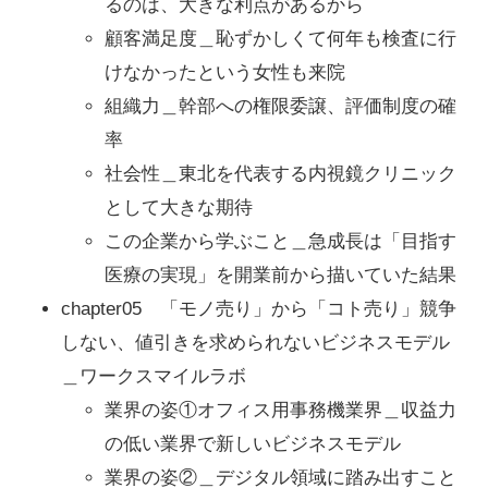
るのは、大きな利点があるから
顧客満足度＿恥ずかしくて何年も検査に行
けなかったという女性も来院
組織力＿幹部への権限委譲、評価制度の確
率
社会性＿東北を代表する内視鏡クリニック
として大きな期待
この企業から学ぶこと＿急成長は「目指す
医療の実現」を開業前から描いていた結果
chapter05 「モノ売り」から「コト売り」競争
しない、値引きを求められないビジネスモデル
＿ワークスマイルラボ
業界の姿①オフィス用事務機業界＿収益力
の低い業界で新しいビジネスモデル
業界の姿②＿デジタル領域に踏み出すこと