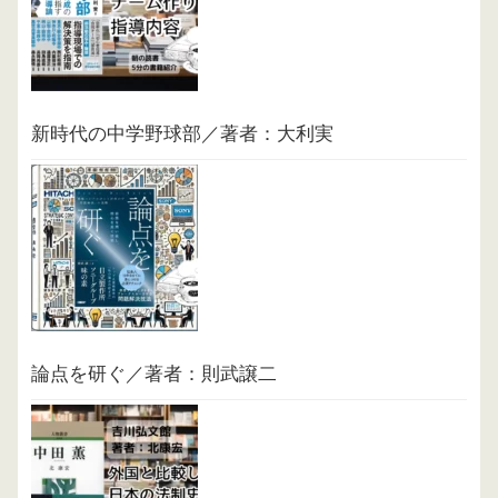
新時代の中学野球部／著者：大利実
論点を研ぐ／著者：則武譲二